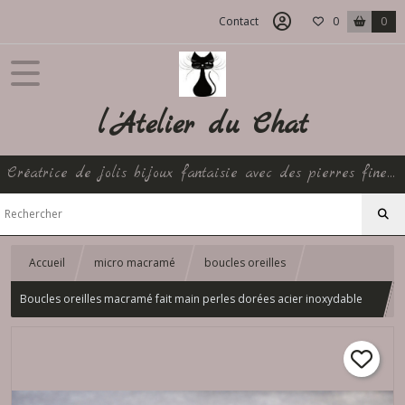
Contact
0
0
l 'Atelier du Chat
Créatrice de jolis bijoux fantaisie avec des pierres fines et perles artisanales créés avec amour pour le bonheur de tous
Accueil
micro macramé
boucles oreilles
Boucles oreilles macramé fait main perles dorées acier inoxydable
bijou artisanal rouge