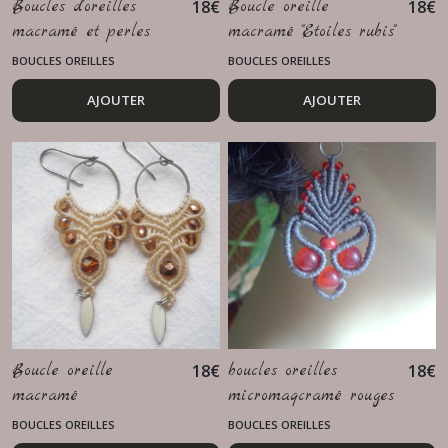
Boucles d'oreilles
18
€
Boucle oreille
18
€
macramé et perles
macramé "Etoiles rubis"
dorées
BOUCLES OREILLES
BOUCLES OREILLES
AJOUTER
AJOUTER
Boucle oreille
18
€
boucles oreilles
18
€
macramé
micromaqcramé rouges
et grises
BOUCLES OREILLES
BOUCLES OREILLES