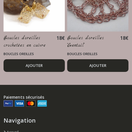
Boucles d’oreilles
18
€
Boucles d'oreilles
18
€
crochetées en cuivre
"Eventail"
doré – Attaches
BOUCLES OREILLES
BOUCLES OREILLES
plaqué or
AJOUTER
AJOUTER
Paiements sécurisés
Navigation