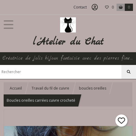
Contact
0
0
l 'Atelier du Chat
Créatrice de jolis bijoux fantaisie avec des pierres fines et perles artisanales créés avec amour pour le bonheur de tous
Accueil
Travail du fil de cuivre
boucles oreilles
Boucles oreilles carrées cuivre crocheté