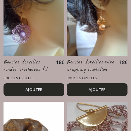
Boucles d'oreilles
18
€
Boucles d'oreilles wire
18
€
rondes, crochetées fil
wrapping tourbillon
de cuivre
doré
BOUCLES OREILLES
BOUCLES OREILLES
AJOUTER
AJOUTER