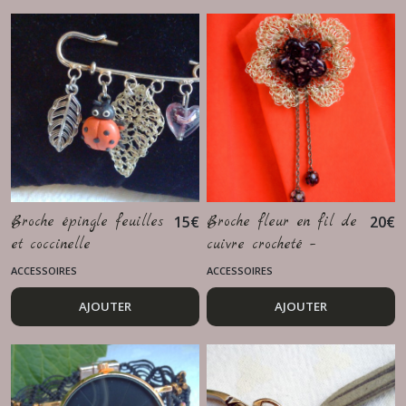
Broche épingle feuilles
15
€
Broche fleur en fil de
20
€
et coccinelle
cuivre crocheté –
pierre violette
ACCESSOIRES
ACCESSOIRES
artisanale
AJOUTER
AJOUTER