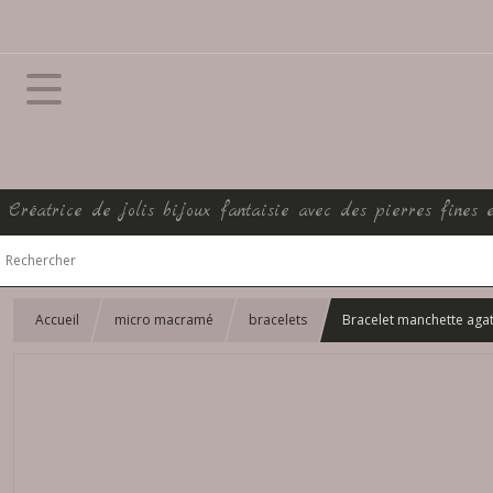
Créatrice de jolis bijoux fantaisie avec des pierres fines 
Accueil
micro macramé
bracelets
Bracelet manchette agat