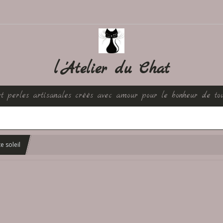
l 'Atelier du Chat
et perles artisanales créés avec amour pour le bonheur de to
e soleil